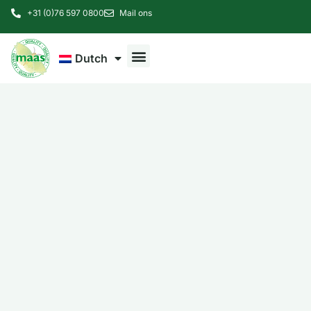
+31 (0)76 597 0800
Mail ons
Dutch