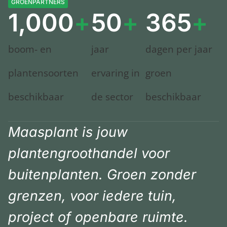
GROENPARTNERS
1,000
+
50
+
365
+
boom- en
jaar
dagen per jaar
plantensoorten
ervaring in
groen
beschikbaar
de sector
beschikbaar
Maasplant is jouw
plantengroothandel voor
buitenplanten. Groen zonder
grenzen, voor iedere tuin,
project of openbare ruimte.